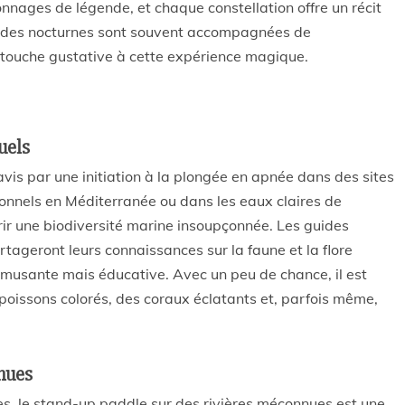
onnages de légende, et chaque constellation offre un récit
alades nocturnes sont souvent accompagnées de
 touche gustative à cette expérience magique.
uels
avis par une initiation à la plongée en apnée dans des sites
ionnels en Méditerranée ou dans les eaux claires de
ir une biodiversité marine insoupçonnée. Les guides
tageront leurs connaissances sur la faune et la flore
musante mais éducative. Avec un peu de chance, il est
poissons colorés, des coraux éclatants et, parfois même,
nues
mes, le stand-up paddle sur des rivières méconnues est une